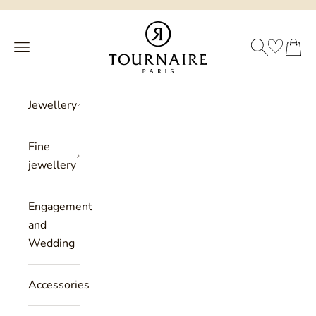
Skip to content
Philippe Tournaire
SEARCH
CART
Menu
Jewellery
Fine
jewellery
Engagement
and
Wedding
Accessories