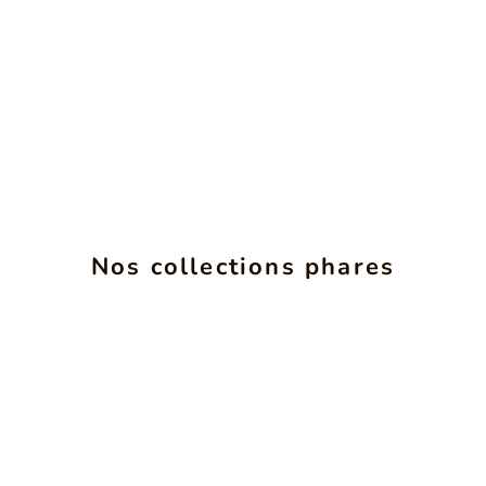
ALCHIMIE
INS
Nos collections phares
SEE PRODUCTS