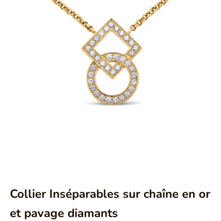
Aller à l'élément 1
Aller à l'élément 2
Aller à l'élément 3
Aller à l'élément 4
Collier Inséparables sur chaîne en or
et pavage diamants