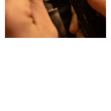
Creative jewelers, revolutionize the codes of traditional
Jewellery with unusual shapes and colors. Beyond
fashion, Tournaire has forged its style of character and
elevation by drawing on its travels and encounters.
La Maison Tournaire opened its doors in 1984 in
Montbrison, France, and today offers its jewelry in
downtown Lyon on Rue Childebert, near Place
Bellecour, and in Paris on the famous Place Vendôme. In
Montbrison, Lyon and Paris, La Maison de Jewellery also
offers a full range of jewelry repair services, jewelry
transformation, custom jewelry design, gold buying and
jewelry appraisal.
All creations are designed and crafted exclusively in our
factory in France. To design and shape their jewelry, the
two artist-jewelers use the noblest materials (yellow
gold, white gold and gold pink), which can be set with
exceptional gemstones selected by expert jewelers.