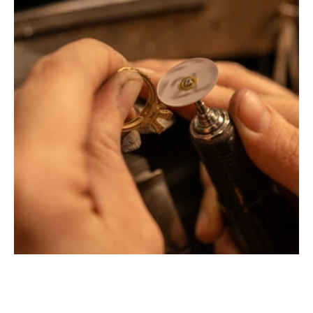
Montbrison, Lyon, Paris
Philippe & mathieu tournaire
Creative jewelers, revolutionize the codes of traditional
Jewellery with unusual shapes and colors. Beyond
fashion, Tournaire has forged its style of character and
elevation by drawing on its travels and encounters.
La Maison Tournaire opened its doors in 1984 in
Montbrison, France, and today offers its jewelry in
downtown Lyon on Rue Childebert, near Place
Bellecour, and in Paris on the famous Place Vendôme. In
Montbrison, Lyon and Paris, La Maison de Jewellery also