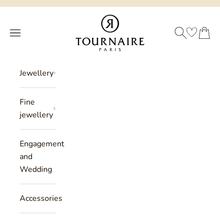
Skip to content
Philippe Tournaire
SEARCH
CART
Menu
Jewellery
Fine
jewellery
Engagement
and
Wedding
Accessories