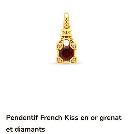
Aller à l'élément 1
Aller à l'élément 2
Aller à l'élément 3
Pendentif French Kiss en or grenat
et diamants