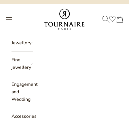
Skip to content
Philippe Tournaire
SEARCH
CART
Menu
Jewellery
Fine
jewellery
Engagement
and
Wedding
Accessories