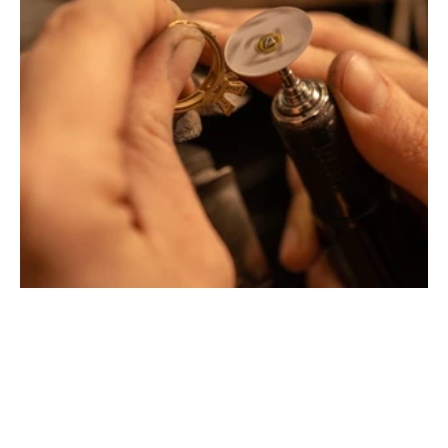
Montbrison, Lyon, Paris
Philippe & mathieu tournaire
Creative jewelers, revolutionize the codes of traditional
Jewellery with unusual shapes and colors. Beyond
fashion, Tournaire has forged its style of character and
elevation by drawing on its travels and encounters.
La Maison Tournaire opened its doors in 1984 in
Montbrison, France, and today offers its jewelry in
downtown Lyon on Rue Childebert, near Place
Bellecour, and in Paris on the famous Place Vendôme. In
Montbrison, Lyon and Paris, La Maison de Jewellery also
offers a full range of jewelry repair services, jewelry
transformation, custom jewelry design, gold buying and
jewelry appraisal.