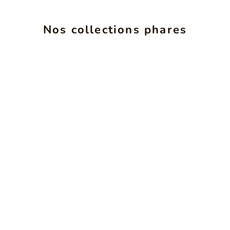
ALCHIMIE
INS
Nos collections phares
SEE PRODUCTS