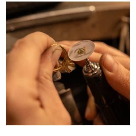
Montbrison, Lyon, Paris
Philippe & mathieu tournaire
Creative jewelers, revolutionize the codes of traditional
Jewellery with unusual shapes and colors. Beyond
fashion, Tournaire has forged its style of character and
elevation by drawing on its travels and encounters.
La Maison Tournaire opened its doors in 1984 in
Montbrison, France, and today offers its jewelry in
downtown Lyon on Rue Childebert, near Place