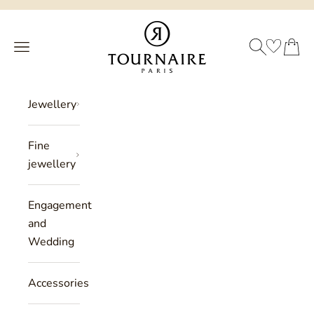
Skip to content
Philippe Tournaire
SEARCH
CART
Menu
Jewellery
Fine
jewellery
Engagement
and
Wedding
Accessories